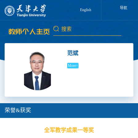
导航
English
范斌
More>
荣誉&获奖
全军教学成果一等奖