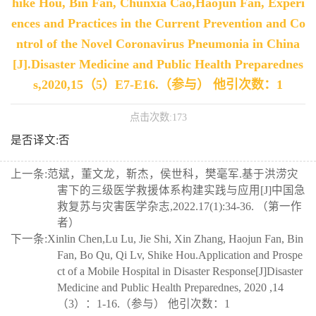
hike Hou, Bin Fan, Chunxia Cao,Haojun Fan, Experi
ences and Practices in the Current Prevention and Co
ntrol of the Novel Coronavirus Pneumonia in China
[J].Disaster Medicine and Public Health Preparednes
s,2020,15（5）E7-E16.（参与） 他引次数：1
点击次数:
173
是否译文:否
上一条:
范斌，董文龙，靳杰，侯世科，樊毫军.基于洪涝灾
害下的三级医学救援体系构建实践与应用[J]中国急
救复苏与灾害医学杂志,2022.17(1):34-36. （第一作
者）
下一条:
Xinlin Chen,Lu Lu, Jie Shi, Xin Zhang, Haojun Fan, Bin
Fan, Bo Qu, Qi Lv, Shike Hou.Application and Prospe
ct of a Mobile Hospital in Disaster Response[J]Disaster
Medicine and Public Health Preparednes, 2020 ,14
（3）：1-16.（参与） 他引次数：1