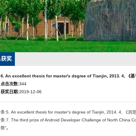
&获奖
6. An excellent thesis for master's degree of Tianji
点击次数:
344
获奖日期:
2019-12-06
:5. An excellent thesis for master's degree of Tianjin
:7. The third prize of Android Developer Challenge of North China C
势”。