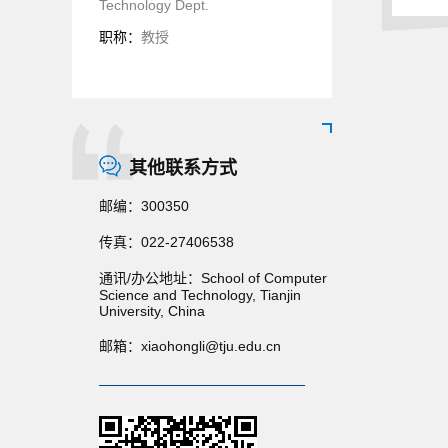
Technology Dept.
职称：
教授
其他联系方式
邮编：
300350
传真：
022-27406538
通讯/办公地址：
School of Computer
Science and Technology, Tianjin
University, China
邮箱：
xiaohongli@tju.edu.cn