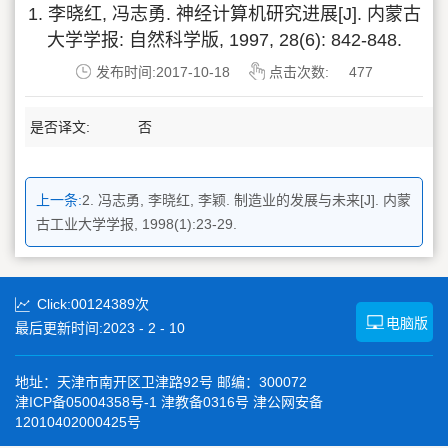
1. 李晓红, 冯志勇. 神经计算机研究进展[J]. 内蒙古
大学学报: 自然科学版, 1997, 28(6): 842-848.
发布时间:2017-10-18
点击次数:
477
是否译文:
否
上一条:
2. 冯志勇, 李晓红, 李颖. 制造业的发展与未来[J]. 内蒙
古工业大学学报, 1998(1):23-29.
Click:
00124389
次
电脑版
最后更新时间:
2023
-
2
-
10
地址：天津市南开区卫津路92号 邮编：300072
津ICP备05004358号-1 津教备0316号 津公网安备
12010402000425号