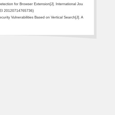
etection for Browser Extension[J]. International Jou
 ( EI 20120714765736)
rity Vulnerabilities Based on Vertical Search[J]. A