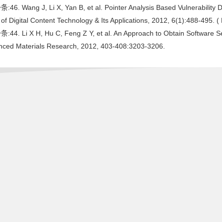
46. Wang J, Li X, Yan B, et al. Pointer Analysis Based Vulnerability D
 of Digital Content Technology & Its Applications, 2012, 6(1):488-495.
44. Li X H, Hu C, Feng Z Y, et al. An Approach to Obtain Software Secu
nced Materials Research, 2012, 403-408:3203-3206.