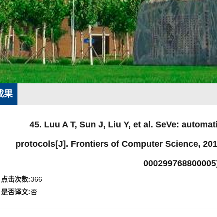
成果
45. Luu A T, Sun J, Liu Y, et al. SeVe: automati
protocols[J]. Frontiers of Computer Science, 2
000299768800005
点击次数:
366
是否译文:
否