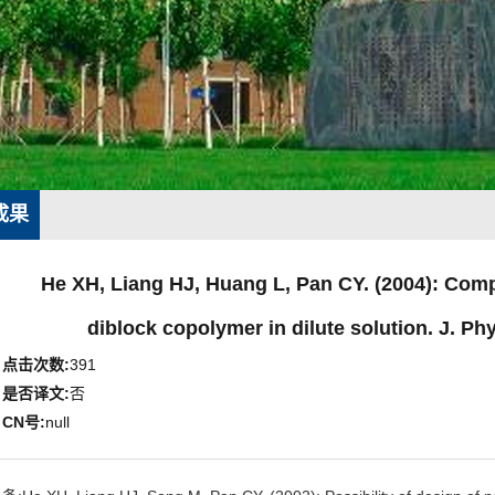
成果
He XH, Liang HJ, Huang L, Pan CY. (2004): Comp
diblock copolymer in dilute solution. J. P
点击次数:
391
是否译文:
否
CN号:
null