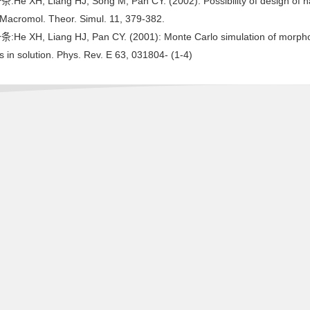
:He XH, Liang HJ, Song M, Pan CY. (2002): Possibility of design of 
 Macromol. Theor. Simul. 11, 379-382.
:He XH, Liang HJ, Pan CY. (2001): Monte Carlo simulation of morpholo
 in solution. Phys. Rev. E 63, 031804- (1-4)