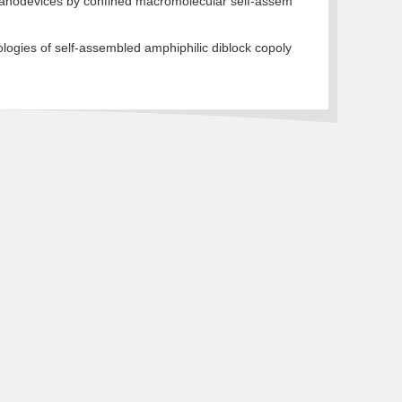
nanodevices by confined macromolecular self-assem
gies of self-assembled amphiphilic diblock copoly