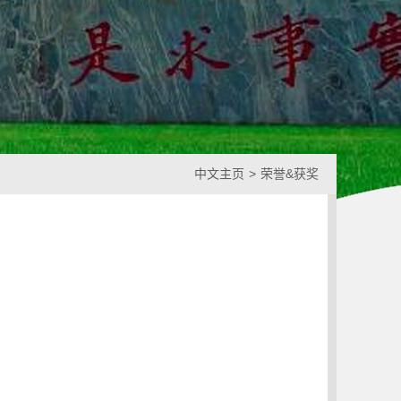
中文主页
>
荣誉&获奖