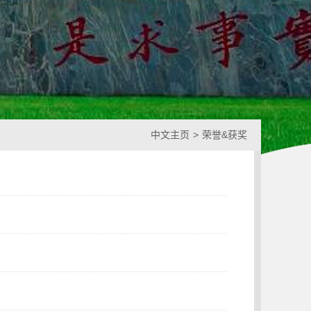
中文主页
>
荣誉&获奖