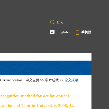
English
手机版
Current position::
中文主页
>>
学术成就
>>
论文成果
ecognition method for ocular optical
actions of Tianjin University, 2008, 14