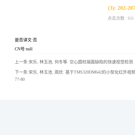
(3): 202-20
点击次数:
611
是否译文:否
CN号:null
上一条:宋乐, 林玉池, 何冬等. 空心圆柱端面缺陷的快速视觉检测. 中国图象图
下一条:宋乐, 林玉池, 周欣. 基于TMS320DM642的小型化红外视频处理
77-80