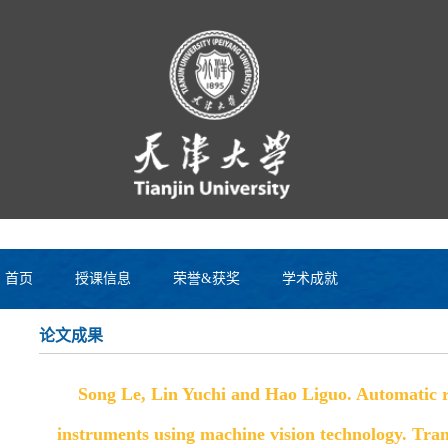
首页
授课信息
荣誉&获奖
学术成就
论文成果
Song Le, Lin Yuchi and Hao Liguo. Automatic r
instruments using machine vision technology. Trans