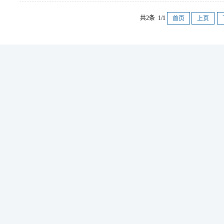
共2条 1/1
首页
上页