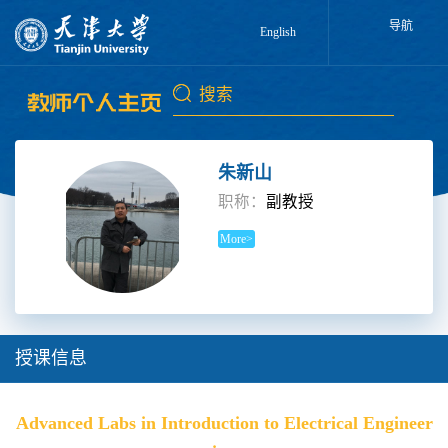
导航
English
朱新山
职称：
副教授
More>
授课信息
Advanced Labs in Introduction to Electrical Engineer