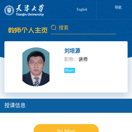
导航
English
刘培源
职称：
讲师
More>
授课信息
No More