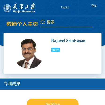
导航
English
Rajavel Srinivasan
More>
专利成果
No More