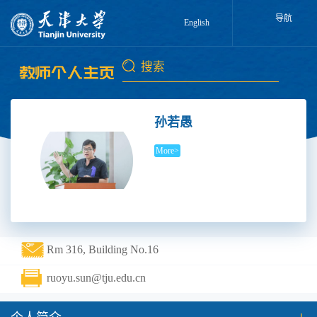
导航
English
孙若愚
More>
Rm 316, Building No.16
ruoyu.sun@tju.edu.cn