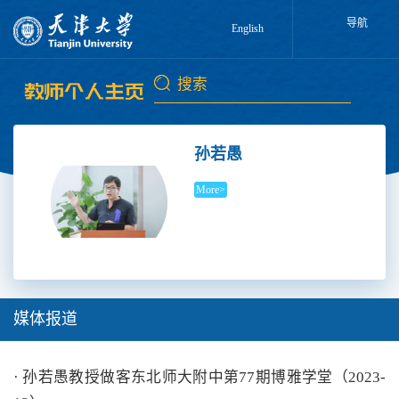
导航
English
孙若愚
More>
媒体报道
· 孙若愚教授做客东北师大附中第77期博雅学堂（2023-