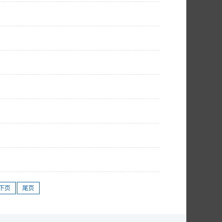
下页
尾页