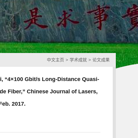
中文主页
>
学术成就
>
论文成果
Mi, “4×100 Gbit/s Long-Distance Quasi-
e Fiber,” Chinese Journal of Lasers,
 Feb. 2017.