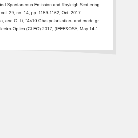
fied Spontaneous Emission and Rayleigh Scattering
ol. 29, no. 14, pp. 1159-1162, Oct. 2017.
, and G. Li, "4×10 Gb/s polarization- and mode gr
d Electro-Optics (CLEO) 2017, (IEEE&OSA, May 14-1