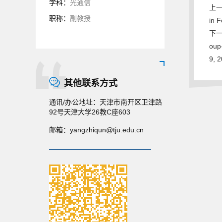
学科：
光通信
上一条
职称：
副教授
in F
下一条
oup
9, 
其他联系方式
通讯/办公地址：
天津市南开区卫津路
92号天津大学26教C座603
邮箱：
yangzhiqun@tju.edu.cn