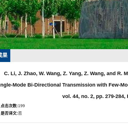
成果
C. Li, J. Zhao, W. Wang, Z. Yang, Z. Wang, and R. 
ingle-Mode Bi-Directional Transmission with Few-Mod
vol. 44, no. 2, pp. 279-284,
点击次数:
199
是否译文:
否