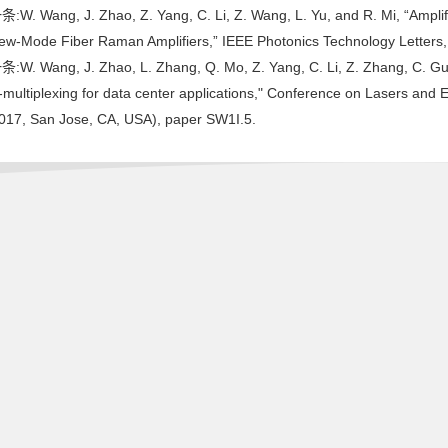
:W. Wang, J. Zhao, Z. Yang, C. Li, Z. Wang, L. Yu, and R. Mi, “Ampli
ew-Mode Fiber Raman Amplifiers,” IEEE Photonics Technology Letters, v
:W. Wang, J. Zhao, L. Zhang, Q. Mo, Z. Yang, C. Li, Z. Zhang, C. Guo
-multiplexing for data center applications," Conference on Lasers an
2017, San Jose, CA, USA), paper SW1I.5.