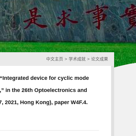
中文主页
>
学术成就
>
论文成果
 “Integrated device for cyclic mode
” in the 26th Optoelectronics and
, 2021, Hong Kong), paper W4F.4.