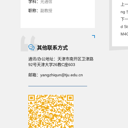
学科：
光通信
上一条
职称：
副教授
ng S
下一条
d S
M4C
其他联系方式
通讯/办公地址：
天津市南开区卫津路
92号天津大学26教C座603
邮箱：
yangzhiqun@tju.edu.cn