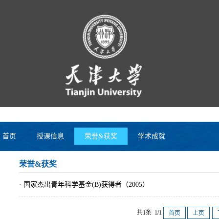
首页
授课信息
荣誉&获奖
学术成就
荣誉&获奖
· 国家杰出青年科学基金(B)获得者（2005）
共1条 1/1
首页
上页