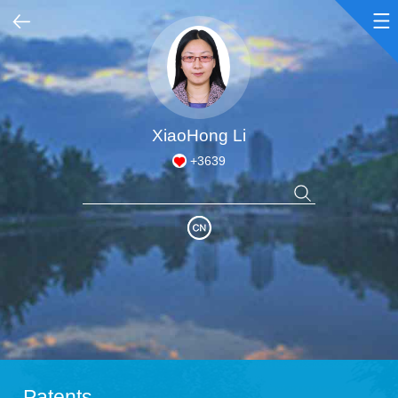
Home
Honors & Awards
XiaoHong Li
+
3639
Academic Achievements
Courses
Patents