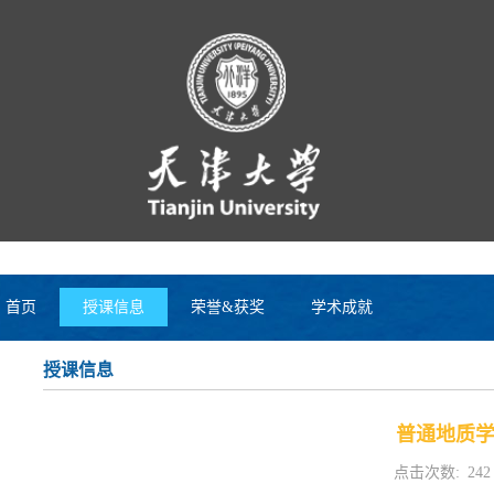
首页
授课信息
荣誉&获奖
学术成就
授课信息
普通地质
点击次数:
242