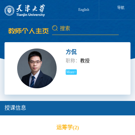
导航
English
方侃
职称：
教授
More>
授课信息
运筹学(2)