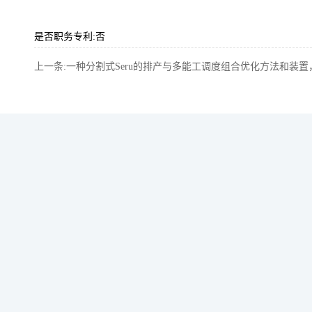
是否职务专利:否
上一条:一种分割式Seru的排产与多能工调度组合优化方法和装