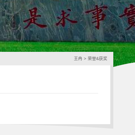
王冉
>
荣誉&获奖