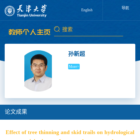
导航
English
孙新超
More>
论文成果
Effect of tree thinning and skid trails on hydrological