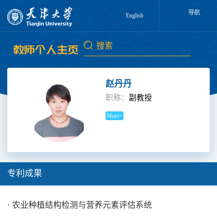
导航
English
赵丹丹
职称：
副教授
More>
专利成果
· 农业种植结构检测与营养元素评估系统