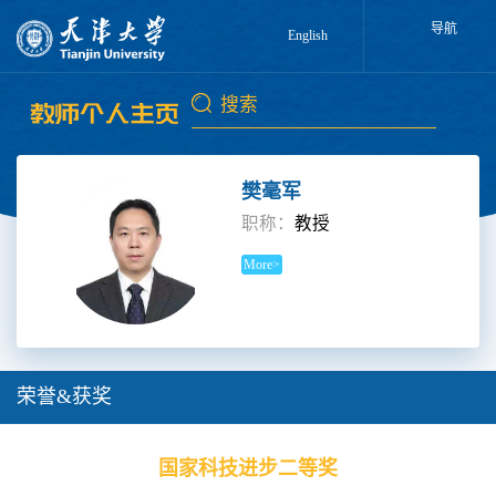
导航
English
樊毫军
职称：
教授
More>
荣誉&获奖
国家科技进步二等奖