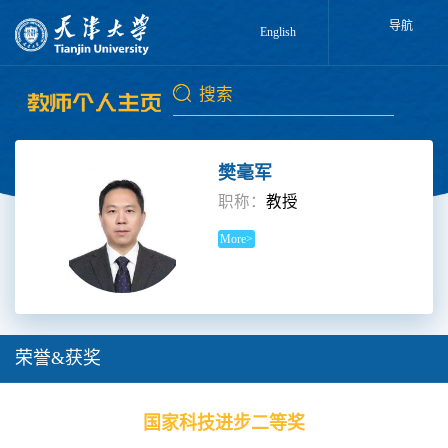
导航
English
樊毫军
职称：
教授
More>
荣誉&获奖
国家科技进步二等奖