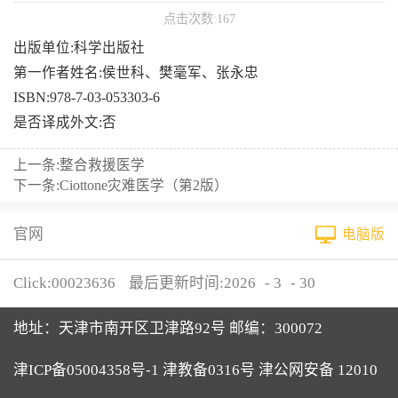
点击次数:
167
出版单位:科学出版社
第一作者姓名:侯世科、樊毫军、张永忠
ISBN:978-7-03-053303-6
是否译成外文:否
上一条:
整合救援医学
下一条:
Ciottone灾难医学（第2版）
官网
电脑版
Click:
00023636
最后更新时间:
2026
-
3
-
30
地址：天津市南开区卫津路92号 邮编：300072
津ICP备05004358号-1 津教备0316号 津公网安备 12010