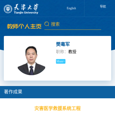
导航
English
樊毫军
职称：
教授
More>
著作成果
灾害医学救援系统工程