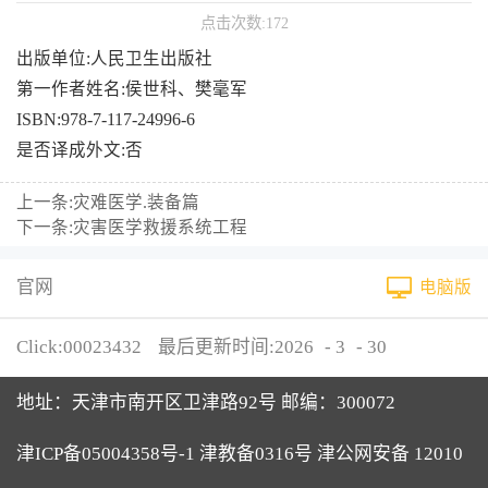
点击次数:
172
出版单位:人民卫生出版社
第一作者姓名:侯世科、樊毫军
ISBN:978-7-117-24996-6
是否译成外文:否
上一条:
灾难医学.装备篇
下一条:
灾害医学救援系统工程
官网
电脑版
Click:
00023432
最后更新时间:
2026
-
3
-
30
地址：天津市南开区卫津路92号 邮编：300072
津ICP备05004358号-1 津教备0316号 津公网安备 12010