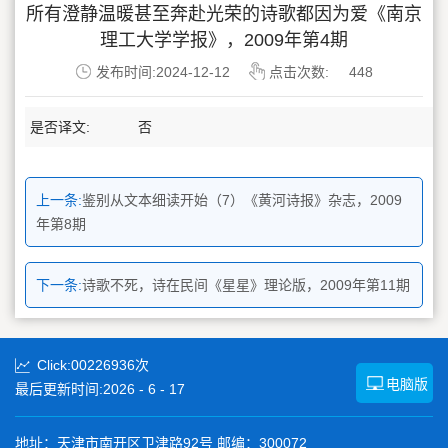
所有澄静温暖甚至奔赴光荣的诗歌都因为爱《南京
理工大学学报》，2009年第4期
发布时间:2024-12-12
点击次数:
448
是否译文:
否
上一条:
鉴别从文本细读开始（7）《黄河诗报》杂志，2009
年第8期
下一条:
诗歌不死，诗在民间《星星》理论版，2009年第11期
Click:
00226936
次
电脑版
最后更新时间:
2026
-
6
-
17
地址：天津市南开区卫津路92号 邮编：300072