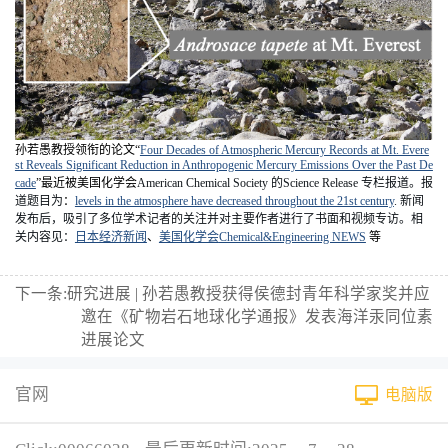
孙若愚教授领衔的论文
“
Four Decades of Atmospheric Mercury Records at Mt. Evere
st Reveals Significant Reduction in Anthropogenic Mercury Emissions Over the Past De
cade
”
最近被美国化学会
American Chemical Society
的
Science Release
专栏报道。报
道题目为
：
levels in the atmosphere have decreased throughout the 21st century
.
新闻
发布后，吸引了多位学术记者的关注并对主要作者进行了书面和视频专访。相
关内容见：
日本经济新闻
、
美国化学会
Chemical&Engineering NEWS
等
下一条:
研究进展 | 孙若愚教授获得侯德封青年科学家奖并应
邀在《矿物岩石地球化学通报》发表海洋汞同位素
进展论文
官网
电脑版