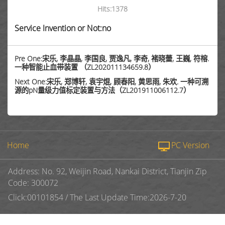
Hits:
1378
Service Invention or Not:no
Pre One:宋乐, 李晶晶, 李国良, 贾逸凡, 李奇, 褚晓蕾, 王巍, 符榕.
一种智能止血带装置 （ZL202011134659.8）
Next One:宋乐, 郑博轩, 袁宇焜, 顾春阳, 黄思雨, 朱欢. 一种可溯
源的pN量级力值标定装置与方法（ZL201911006112.7）
Home
PC Version
Address: No. 92, Weijin Road, Nankai District, Tianjin Zip
Code: 300072
Click:
00101854
/
The Last Update Time:
2026
-
7
-
20