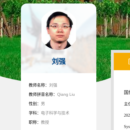
刘强
教师名称：
刘强
国
教师拼音名称：
Qiang Liu
性别：
男
主
学科：
电子科学与技术
20
职称：
教授
S